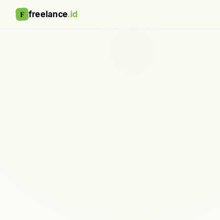
F
freelance
.id