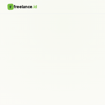
F
freelance
.id