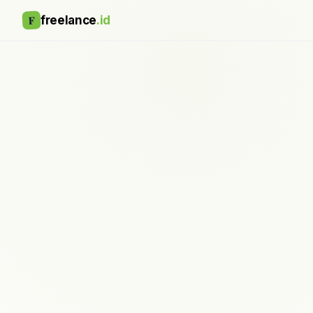
F
freelance
.id