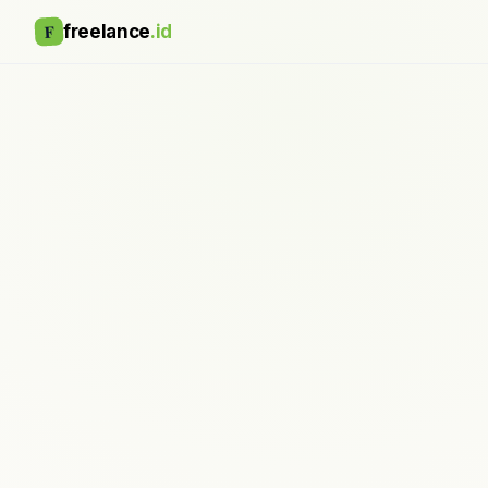
F
freelance
.id