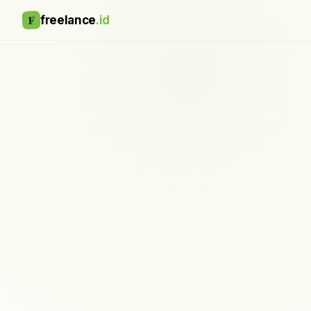
F
freelance
.id