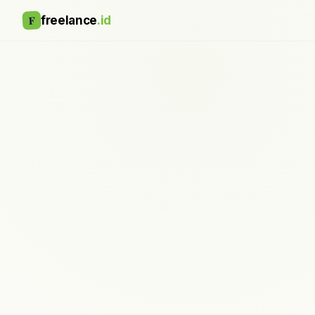
F
freelance
.id