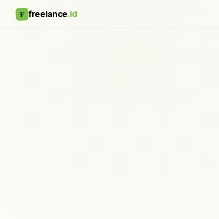
F
freelance
.id