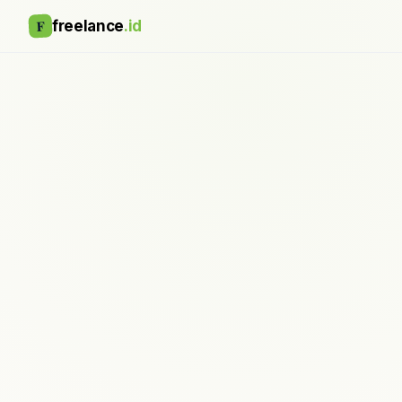
F
freelance
.id