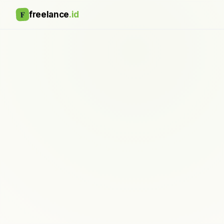
F
freelance
.id