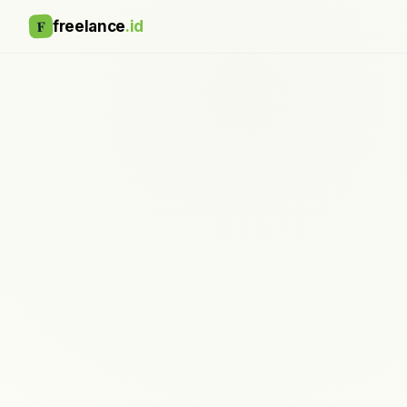
F
freelance
.id