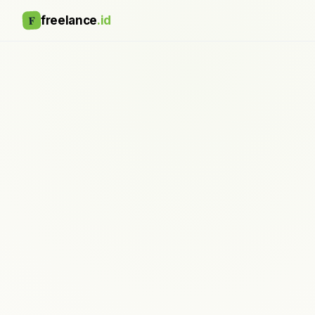
F
freelance
.id