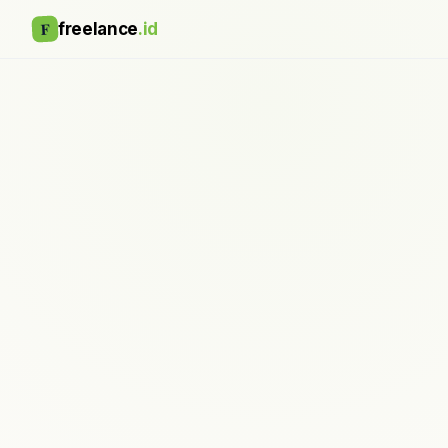
F
freelance
.id