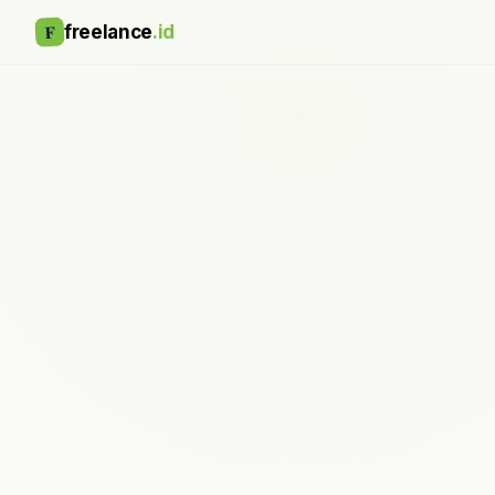
F
freelance
.id