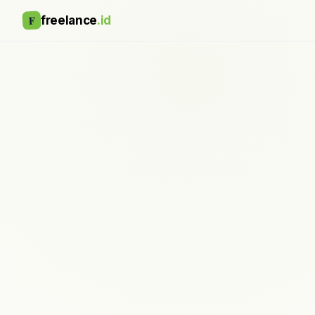
F
freelance
.id