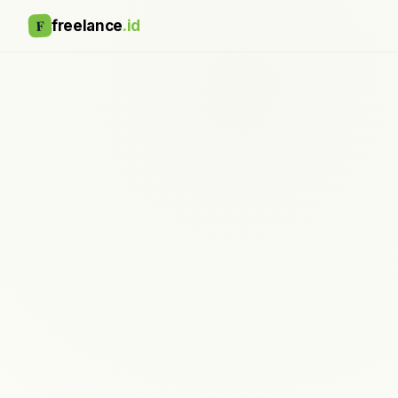
F
freelance
.id