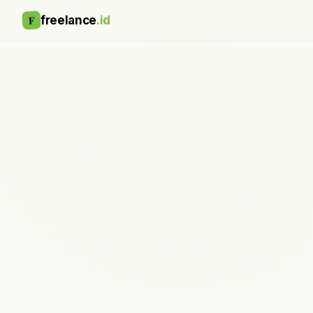
F
freelance
.id