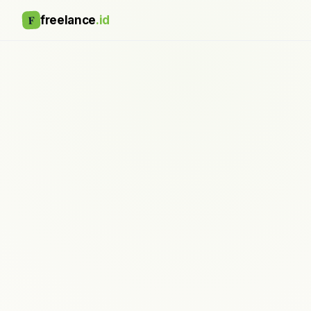
F
freelance
.id