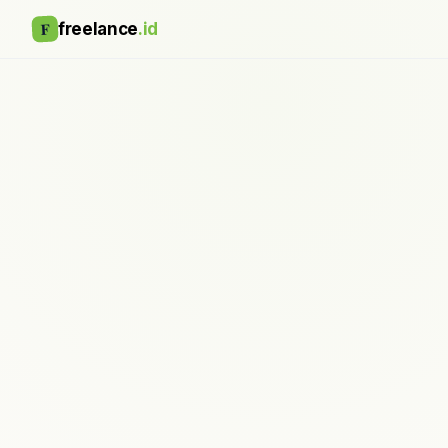
F
freelance
.id