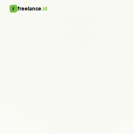
F
freelance
.id