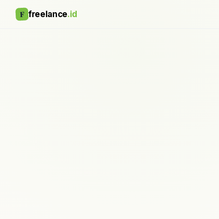
F
freelance
.id