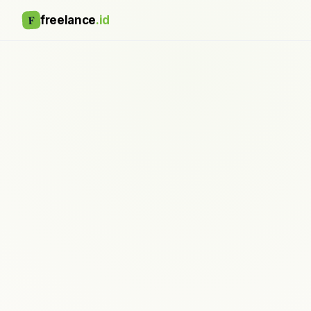
F
freelance
.id