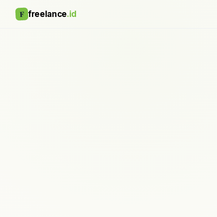
F
freelance
.id