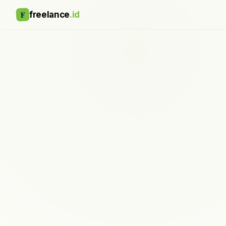
F
freelance
.id