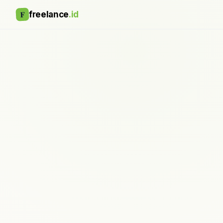
F
freelance
.id