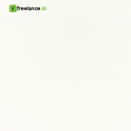
F
freelance
.id