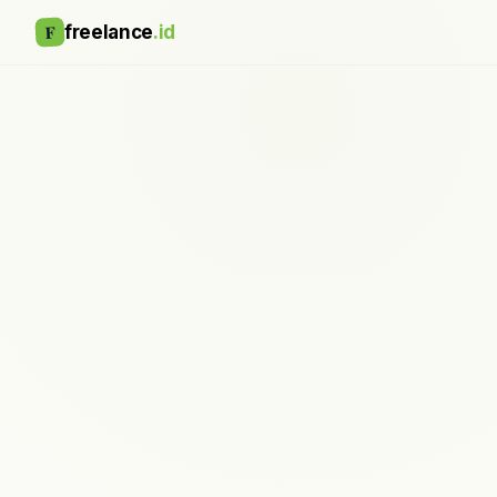
F
freelance
.id