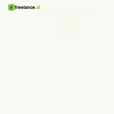
F
freelance
.id