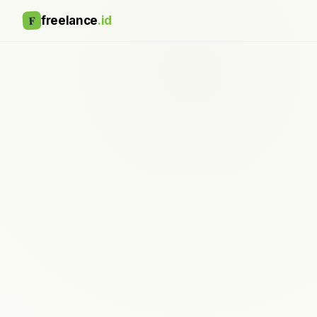
F
freelance
.id