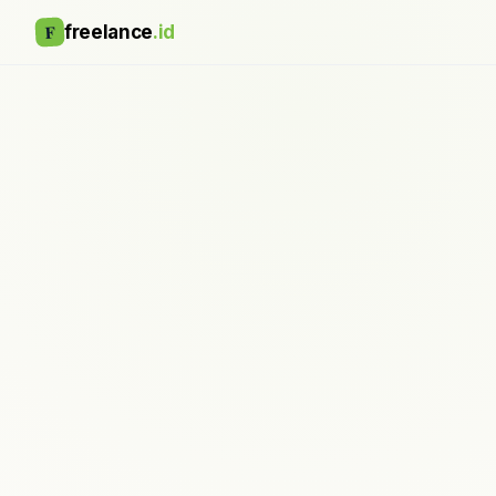
F
freelance
.id