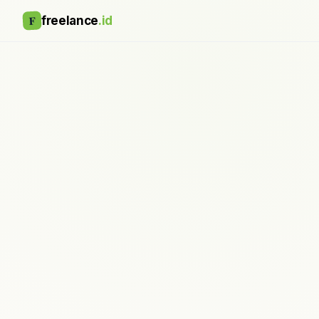
F
freelance
.id