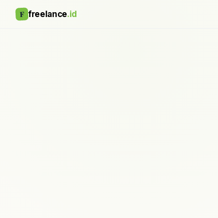
F
freelance
.id