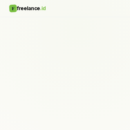
F
freelance
.id