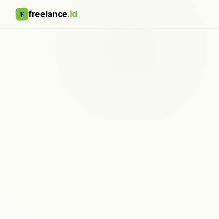
F
freelance
.id