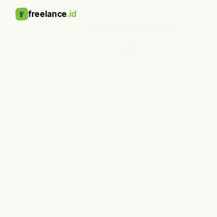
F
freelance
.id