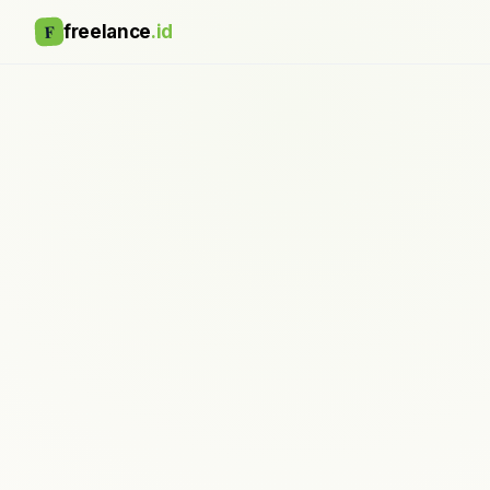
F
freelance
.id