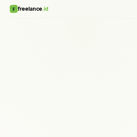
F
freelance
.id