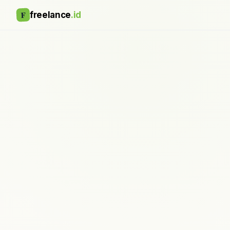
F
freelance
.id