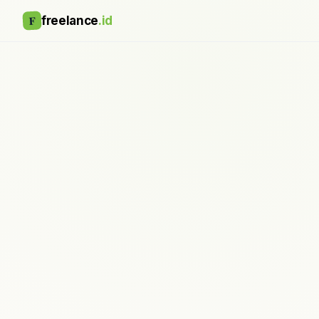
F
freelance
.id