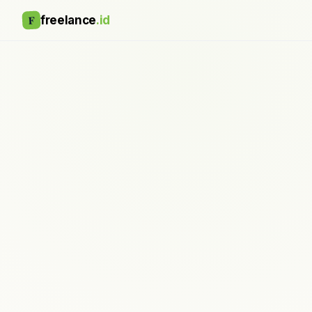
F
freelance
.id