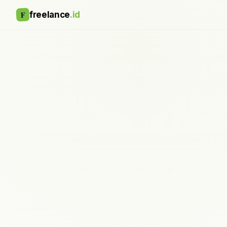
F
freelance
.id