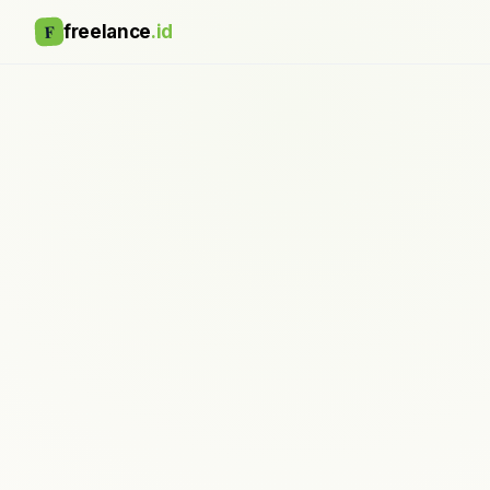
F
freelance
.id