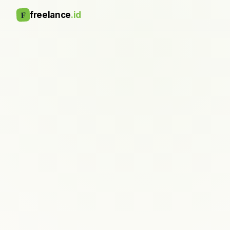
F
freelance
.id