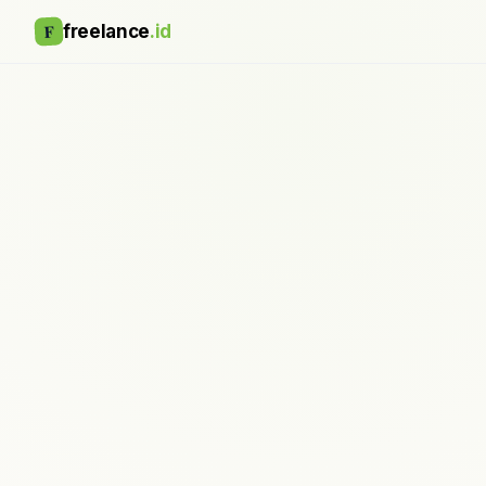
F
freelance
.id