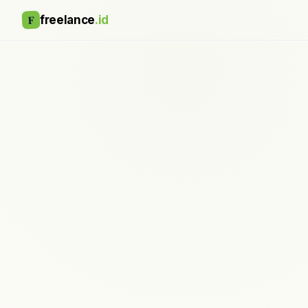
F
freelance
.id