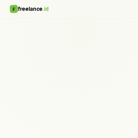
F
freelance
.id