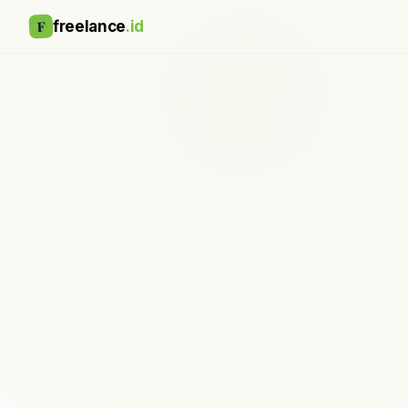
F
freelance
.id