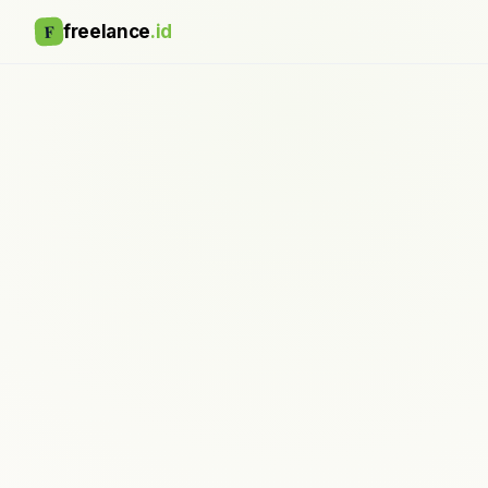
F
freelance
.id