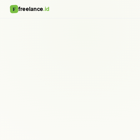
F
freelance
.id