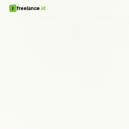
F
freelance
.id