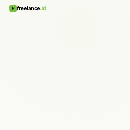
F
freelance
.id